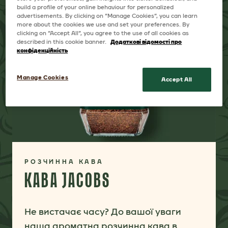
build a profile of your online behaviour for personalized
advertisements. By clicking on “Manage Cookies”, you can learn
more about the cookies we use and set your preferences. By
clicking on “Accept All”, you agree to the use of all cookies as
described in this cookie banner.
Додаткові відомості про
конфіденційність
Manage Cookies
Accept All
РОЗЧИННА КАВА
КАВА JACOBS
Не вистачає часу? До вашої уваги
наша ароматна розчинна кава в