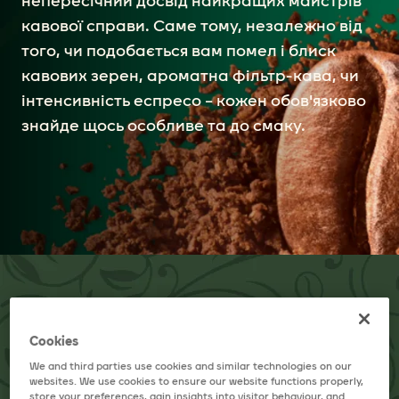
непересічний досвід найкращих майстрів
кавової справи. Саме тому, незалежно від
того, чи подобається вам помел і блиск
кавових зерен, ароматна фільтр-кава, чи
інтенсивність еспресо – кожен обов'язково
знайде щось особливе та до смаку.
Cookies
We and third parties use cookies and similar technologies on our
websites. We use cookies to ensure our website functions properly,
store your preferences, gain insights into visitor behaviour, and