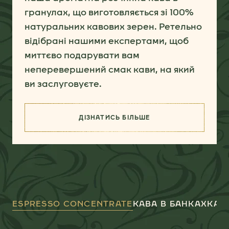
гранулах, що виготовляється зі 100%
натуральних кавових зерен. Ретельно
відібрані нашими експертами, щоб
миттєво подарувати вам
неперевершений смак кави, на який
ви заслуговуєте.
ДІЗНАТИСЬ БІЛЬШЕ
(КАВА JACOBS)
ESPRESSO CONCENTRATE
КАВА В БАНКАХ
КАВО