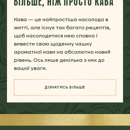
БІЛЬШЕ, НІЖ ПРОСТО КАВА
Кава — це найпростіша насолода в
житті, але існує так багато рецептів,
щоб насолодитися нею сповна і
вивести свою щоденну чашку
ароматної кави на абсолютно новий
рівень. Ось лише декілька з них до
вашої уваги.
ДІЗНАТИСЬ БІЛЬШЕ
(БІЛЬШЕ, НІЖ ПРОСТО КАВА)