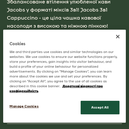
Збалансоване втілення улюбленої кави
Jacobs у форматі міксів 3в1! Jacobs 3в1
Cappuccino - це ціла чашка кавової
насолоди з високою та ніжною пінкою!
Cookies
We and third parties use cookies and similar technologies on our
Доступні розміри
websites. We use cookies to ensure our website functions properly,
store your preferences, gain insights into visitor behaviour, and
ДИСПЛЕЙ. У ДИСПЛЕЇ 24 СТІКИ.
build a profile of your online behaviour for personalized
advertisements. By clicking on “Manage Cookies”, you can learn
more about the cookies we use and set your preferences. By
clicking on “Accept All”, you agree to the use of all cookies as
described in this cookie banner.
Додаткові відомості про
ДЕ КУПИТИ
конфіденційність
Manage Cookies
Accept All
ДЕТАЛЬНІШЕ ПРО ПРОДУКТ