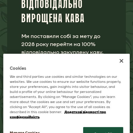
ВИРОЩЕНА КАВА
Ми поставили собі за мету до
2028 року перейти на 100%
відповідально закуплену каву.
Для цього ми тісно співпрацюємо
з фермерами та партнерами по
всьому ланцюгу постачання,
допомагаючи вирішувати
актуальні виклики та робити
позитивний внесок у майбутнє
нашої планети.