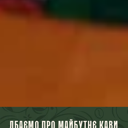
ДБАЄМО ПРО МАЙБУТНЄ КАВИ
Як гордий партнер програми JDE Common
Grounds, ми активно працюємо над