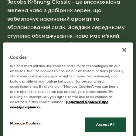
Jacobs Krönung Classic - це високоякісна
мелена кава з добірних зерен, що
забезпечує насичений аромат та
збалансований смак. Завдяки середньому
ступеню обсмажування, кава має м'який,
але водночас виразний характер з легкими
нотками шоколаду та горіхів.
Cookies
We and third parties use cookies and similar technologies on our
websites. We use cookies to ensure our website functions properly,
store your preferences, gain insights into visitor behaviour, and
Доступні розміри
build a profile of your online behaviour for personalized
advertisements. By clicking on “Manage Cookies”, you can learn
more about the cookies we use and set your preferences. By
70G, 200G, 400G
clicking on “Accept All”, you agree to the use of all cookies as
described in this cookie banner.
Додаткові відомості про
конфіденційність
ДЕ КУПИТИ
Manage Cookies
Accept All