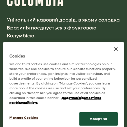
Унікальний кавовий досвід, в якому солодка
Бразилія поєднується з фруктовою
Колумбією.
Ретельно відібрані та майстерно
Cookies
обсмажені зерна з країн походження
We and third parties use cookies and similar technologies on our
Jacobs створюють ароматну композицію,
websites. We use cookies to ensure our website functions properly,
store your preferences, gain insights into visitor behaviour, and
що втілює багатогранний смаковий досвід
build a profile of your online behaviour for personalized
кавоманів з усього світу.
advertisements. By clicking on “Manage Cookies”, you can learn
more about the cookies we use and set your preferences. By
clicking on “Accept All”, you agree to the use of all cookies as
described in this cookie banner.
Додаткові відомості про
конфіденційність
Доступні розміри
Manage Cookies
Accept All
1KG