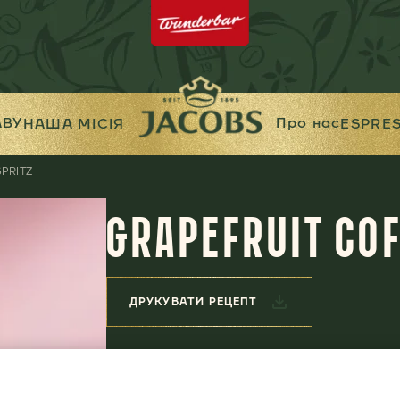
АВУ
Про нас
НАША МІСІЯ
ESPRE
PRITZ
GRAPEFRUIT COF
ДРУКУВАТИ РЕЦЕПТ
ІНГРЕДІЄНТИ