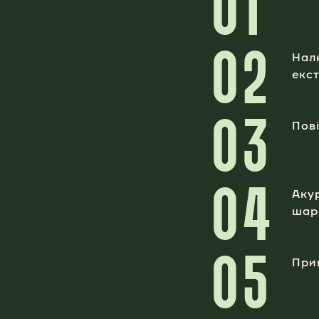
01
02
Нал
екс
03
Пов
04
Аку
шар
05
При