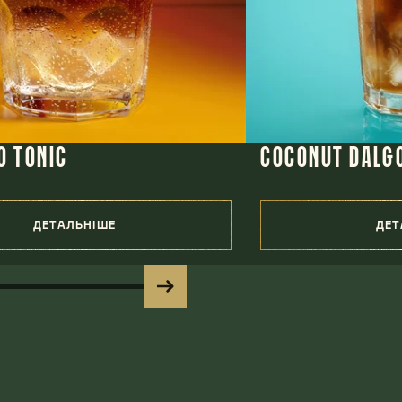
O TONIC
COCONUT DALG
ДЕТАЛЬНІШЕ
ДЕТ