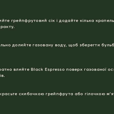
ийте грейпфрутовий сік і додайте кілька крапель
тракту.
ільно долийте газовану воду, щоб зберегти буль
ратно влийте Black Espresso поверх газованої о
ів.
красьте скибочкою грейпфрута або гілочкою м’я