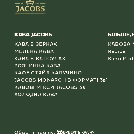
КАВА JACOBS​
БІЛЬШЕ,
КАВА В ЗЕРНАХ
КАВОВА 
МЕЛЕНА КАВА
Recipe
КАВА В КАПСУЛАХ​
Кава Prof
РОЗЧИННА КАВА​
КАФЕ СТАЙЛ КАПУЧИНО​
JACOBS MONARCH В ФОРМАТІ 3в1​
КАВОВІ МІКСИ JACOBS 3в1
ХОЛОДНА КАВА​
Обрати країну:
ВИБЕРІТЬ КРАЇНУ