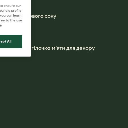
 to ensure our
uild a profile
 грейпфрутового соку
 you can learn
ree to the use
ь
акту
ept All
пфрута або гілочка м’яти для декору