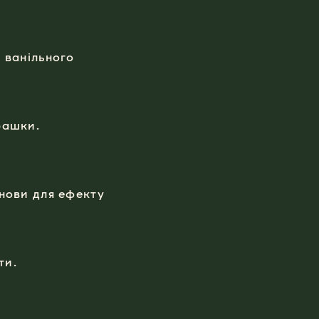
 ванільного
башки.
снови для ефекту
ти.