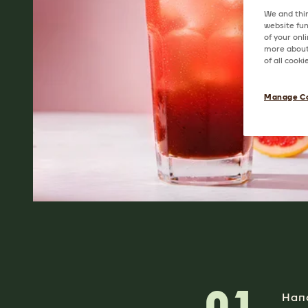
We and thir
website fun
of your onl
more about 
of all cook
Manage C
Нап