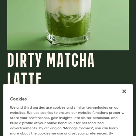
DIRTY MATCHA
LATTE
ДРУКУВАТИ РЕЦЕПТ
Cookies
We and third parties use cookies and similar technologies on our
websites. We use cookies to ensure our website functions properly,
store your preferences, gain insights into visitor behaviour, and
ІНГРЕДІЄНТИ
build a profile of your online behaviour for personalized
advertisements. By clicking on “Manage Cookies”, you can learn
more about the cookies we use and set your preferences. By