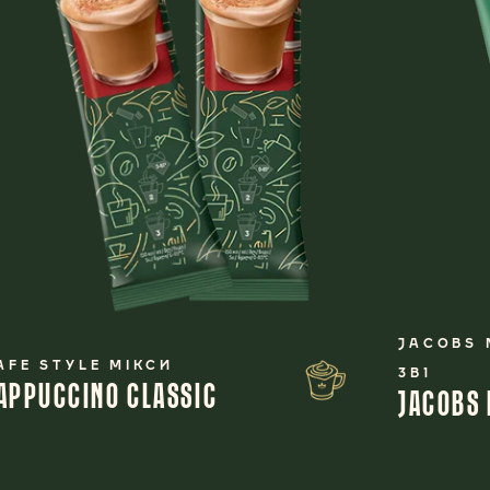
JACOBS 
AFE STYLE МІКСИ
3В1
APPUCCINO CLASSIC
JACOBS