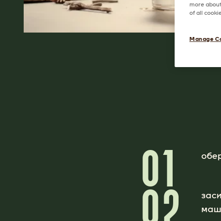
more about 
of all cook
Manage C
01
обер
02
заси
маш