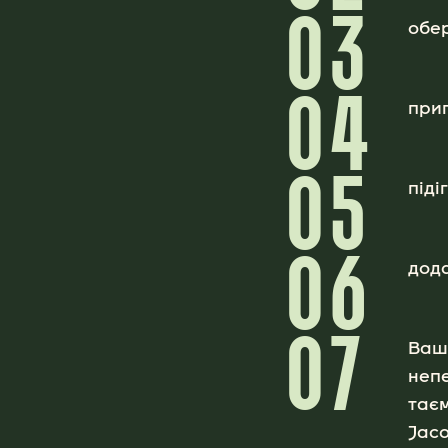
03
обер
04
приг
05
піді
06
дода
07
Ваш 
неп
таєм
Jaco