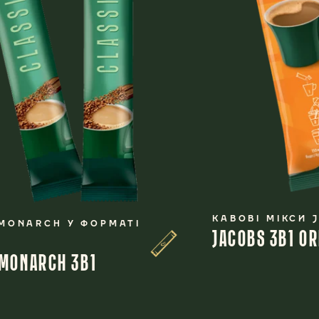
КАВОВІ МІКСИ 
MONARCH У ФОРМАТІ
JACOBS 3В1 OR
 MONARCH 3В1