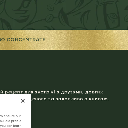
SO CONCENTRATE
й рецепт для зустрічі з друзями, довгих
часу, проведеного за захопливою книгою.
 to ensure our
uild a profile
 you can learn