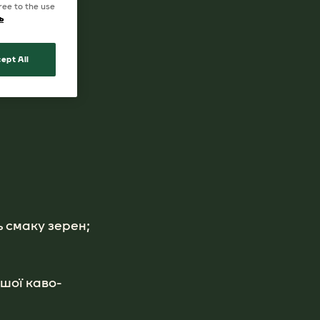
ree to the use
ь
g Crema;
ept All
ь смаку зерен;
ашої каво-