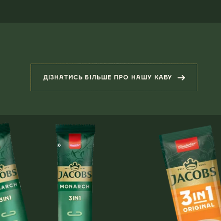
ДІЗНАТИСЬ БІЛЬШЕ ПРО НАШУ КАВУ
(ЗІГРІВАЮЧЕ НАГАДУВАННЯ П