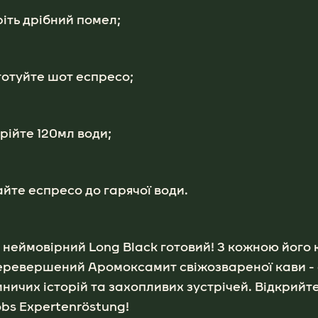
іть дрібний помел;
отуйте шот еспресо;
грійте 120мл води;
йте еспресо до гарячої води.
неймовірний Long Black готовий! З кожною його
еревершений Аромоксамит свіжозвареної кави -
ничих історій та захопливих зустрічей. Відкрийт
bs Expertenröstung!