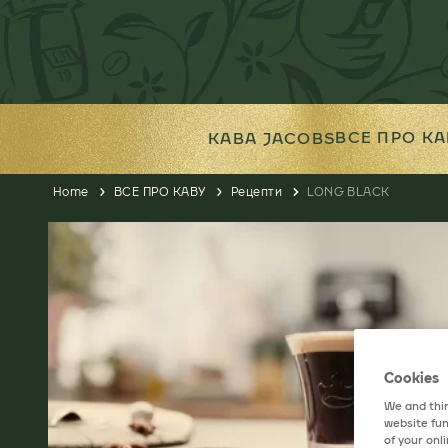
ВСЕ ПРО КА
КАВА JACOBS
Home
ВСЕ ПРО КАВУ
Рецепти
LONG BLACK
Cookies
We and thir
website fun
of your onl