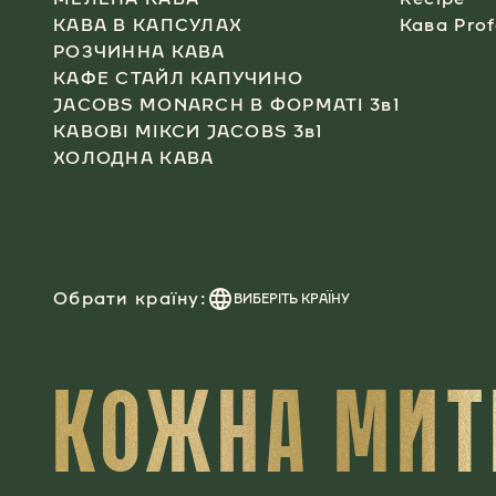
КАВА В КАПСУЛАХ​
Кава Prof
РОЗЧИННА КАВА​
КАФЕ СТАЙЛ КАПУЧИНО​
JACOBS MONARCH В ФОРМАТІ 3в1​
КАВОВІ МІКСИ JACOBS 3в1
ХОЛОДНА КАВА​
Обрати країну:
ВИБЕРІТЬ КРАЇНУ
КОЖНА МИТЬ