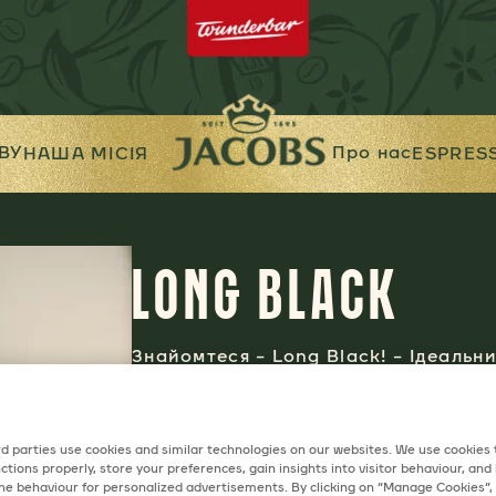
ВУ
Про нас
НАША МІСІЯ
ESPRES
LONG BLACK
Знайомтеся – Long Black! – Ідеальни
неквапливих розмов чи безцінного 
ДРУКУВАТИ РЕЦЕПТ
d parties use cookies and similar technologies on our websites. We use cookies
ctions properly, store your preferences, gain insights into visitor behaviour, and b
ine behaviour for personalized advertisements. By clicking on “Manage Cookies”,