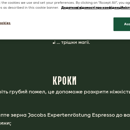
the cookies we use and set your preferences. By clicking on “Accept All”, you ag
ІНГРЕДІЄНТИ
ies as described in this cookie banner.
Додаткові відомості про конфіденційніст
18г зерен Jacobs Expertenröstun
ookies
Acc
власне - ваша кавова машина;
120 мл води;
і … трішки магії.
КРОКИ
іть грубий помел, це допоможе розкрити ніжніст
пте зерна Jacobs Expertenröstung Espresso до в
ини;