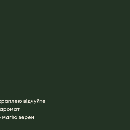
 краплею відчуйте
 аромат
е магію зерен