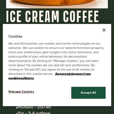
ICE CREAM COFFEE
Як лід і полум’я, як інь та янь, як чорне та
біле – кава і морозиво! Зараз дізнаємося,
Cookies
як поєднати дві насолоди в одну
We and third parties use cookies and similar technologies on our
досконалість.
websites. We use cookies to ensure our website functions properly,
store your preferences, gain insights into visitor behaviour, and
ДРУКУВАТИ РЕЦЕПТ
build a profile of your online behaviour for personalized
advertisements. By clicking on “Manage Cookies”, you can learn
more about the cookies we use and set your preferences. By
clicking on “Accept All”, you agree to the use of all cookies as
described in this cookie banner.
Додаткові відомості про
ІНГРЕДІЄНТИ
конфіденційність
Розчинна кава Jacobs Monarch – 1 чайна
Manage Cookies
Accept All
ложка (2 г)
Гаряча вода – 30 мл
Молоко – 250 мл
Лід – 3-4 кубики