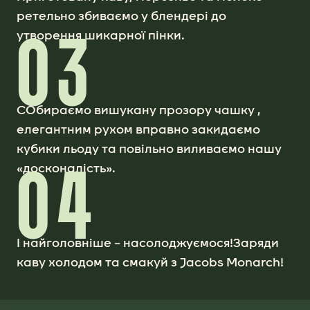
ретельно збиваємо у блендері до
03
утворення шикарної пінки.
CОбираємо вишукану прозору чашку ,
елегантним рухом вправно закидаємо
кубики льоду та повільно виливаємо нашу
04
«досконалість».
І найголовніше – насолоджуємося!Заряди
каву холодом та смакуй з Jacobs Monarch!