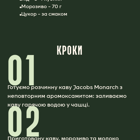
Морозиво – 70 г
Цукор – за смаком
КРОКИ
01
Готуємо розчинну каву Jacobs Monarch з
неповторним аромоксамитом: заливаємо
02
каву гарячою водою у чашці.
Приготовану каву, морозиво та молоко