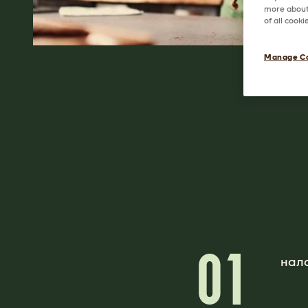
more about 
of all cook
Manage C
01
нал