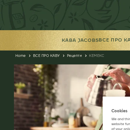
ВСЕ ПРО К
КАВА JACOBS
Home
ВСЕ ПРО КАВУ
Рецепти
КЕМЕКС
Cookies
We and thir
website fun
of your onl