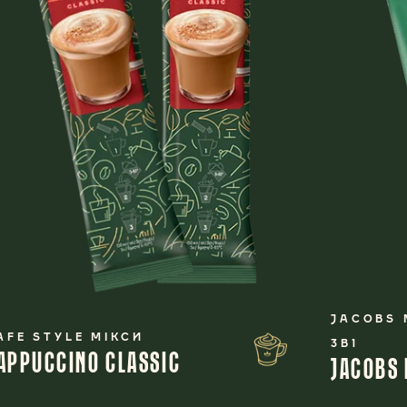
JACOBS 
AFE STYLE МІКСИ
3В1
APPUCCINO CLASSIC
JACOBS