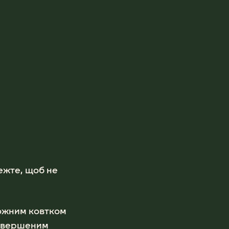
ежте, щоб не
кожним ковтком
ревершеним