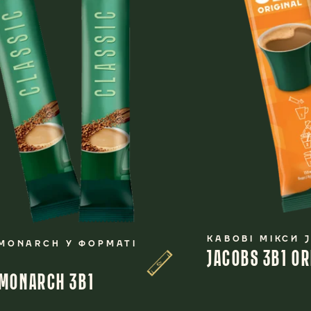
КАВОВІ МІКСИ 
MONARCH У ФОРМАТІ
JACOBS 3В1 OR
 MONARCH 3В1