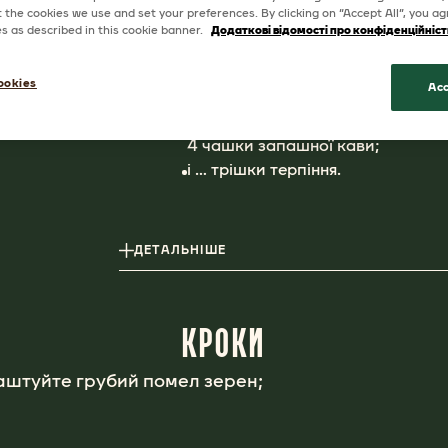
the cookies we use and set your preferences. By clicking on “Accept All”, you ag
ІНГРЕДІЄНТИ
ies as described in this cookie banner.
Додаткові відомості про конфіденційніст
6 столових ложок кави Jacobs E
ookies
Acc
Ваш кемекс з паперовим фільтр
700 мл води (пропорція кави до 
4 чашки запашної кави;
і … трішки терпіння.
ДЕТАЛЬНІШЕ
КРОКИ
аштуйте грубий помел зерен;