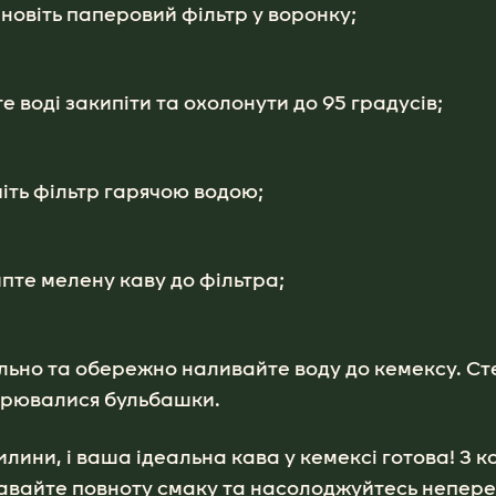
новіть паперовий фільтр у воронку;
е воді закипіти та охолонути до 95 градусів;
іть фільтр гарячою водою;
пте мелену каву до фільтра;
льно та обережно наливайте воду до кемексу. Ст
орювалися бульбашки.
илини, і ваша ідеальна кава у кемексі готова! З 
навайте повноту смаку та насолоджуйтесь непе