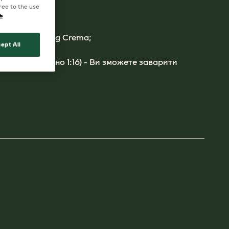
ree to the use
ь
xpertenröstung Crema;
ept All
ом;
води приблизно 1:16) - Ви зможете заварити