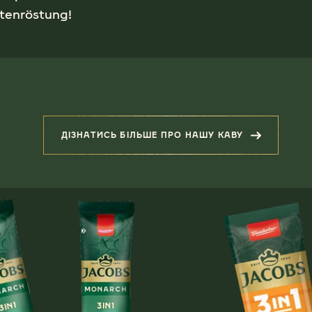
tenröstung!
ДІЗНАТИСЬ БІЛЬШЕ ПРО НАШУ КАВУ
(ЗІГРІВАЮЧЕ НАГАДУВАННЯ П