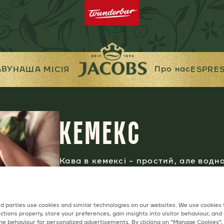
АВУ
Про нас
НАША МІСІЯ
ESPRE
КЕМЕКС
Кава в кемексі – простий, але водн
який дозволяє отримати смачний та
ДРУКУВАТИ РЕЦЕПТ
d parties use cookies and similar technologies on our websites. We use cookies
ctions properly, store your preferences, gain insights into visitor behaviour, and b
ine behaviour for personalized advertisements. By clicking on “Manage Cookies”,