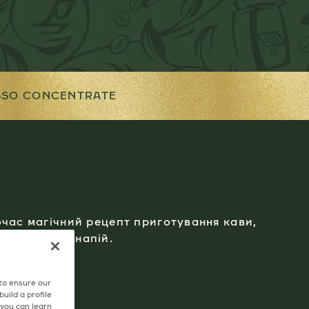
SSO CONCENTRATE
очас магічний рецепт приготування кави,
 насичений напій.
 to ensure our
uild a profile
 you can learn