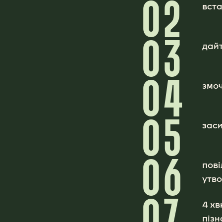
02
вста
03
дайт
04
змоч
05
заси
06
пові
утв
07
4 хв
піз